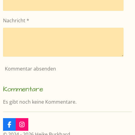
Nachricht *
Kommentar absenden
Kommentare
Es gibt noch keine Kommentare.
F
I
a
n
© 2024 - 2026 Heike Burkhard